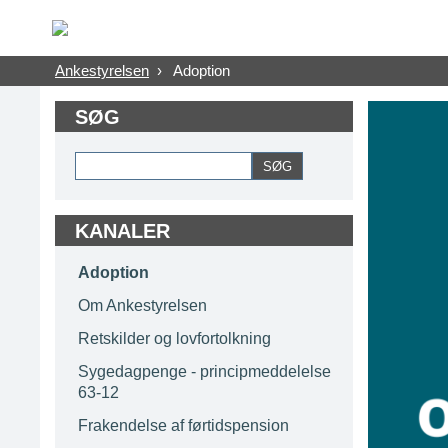
Ankestyrelsen
›
Adoption
SØG
KANALER
Adoption
Om Ankestyrelsen
Retskilder og lovfortolkning
Sygedagpenge - principmeddelelse
63-12
Frakendelse af førtidspension